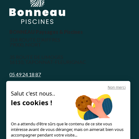
BONNEAU Paysages & Piscines
318 ROUTE D'AIFFRES
79000, NIORT
35 ROUTE DE LIMOGES
16110, TAPONNAT-FLEURIGNAC
05 49 24 18 87
Non merci
Salut c'est nous..
les cookies !
Nos piscines en béton armé
Le concept
On a attendu d'être sûrs que le contenu de ce site vous
intéresse avant de vous déranger, mais on aimerait bien vous
Les guides & astuces
accompagner pendant votre visite...