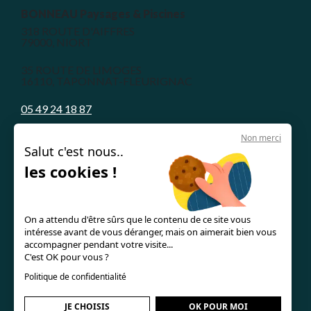
BONNEAU Paysages & Piscines
318 ROUTE D'AIFFRES
79000, NIORT
35 ROUTE DE LIMOGES
16110, TAPONNAT-FLEURIGNAC
05 49 24 18 87
Non merci
Salut c'est nous..
les cookies !
Nos piscines en béton armé
Le concept
On a attendu d'être sûrs que le contenu de ce site vous
intéresse avant de vous déranger, mais on aimerait bien vous
Les guides & astuces
accompagner pendant votre visite...
C'est OK pour vous ?
Mentions légales
Politique de confidentialité
JE CHOISIS
OK POUR MOI